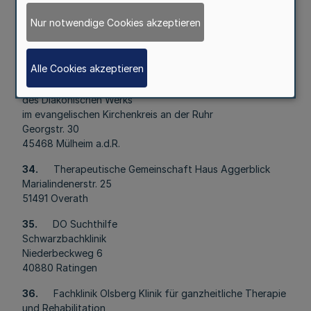
32.
Fachklinik Peterhof
Nur notwendige Cookies akzeptieren
des Diakoniewerks Duisburg GmbH
Buschmannsweg 1- 3
47447 Moers
Alle Cookies akzeptieren
33.
Sozialtherapeutische Wohngemeinschaft
des Diakonischen Werks
im evangelischen Kirchenkreis an der Ruhr
Georgstr. 30
45468 Mülheim a.d.R.
34.
Therapeutische Gemeinschaft Haus Aggerblick
Marialindenerstr. 25
51491 Overath
35.
DO Suchthilfe
Schwarzbachklinik
Niederbeckweg 6
40880 Ratingen
36.
Fachklinik Olsberg Klinik für ganzheitliche Therapie
und Rehabilitation