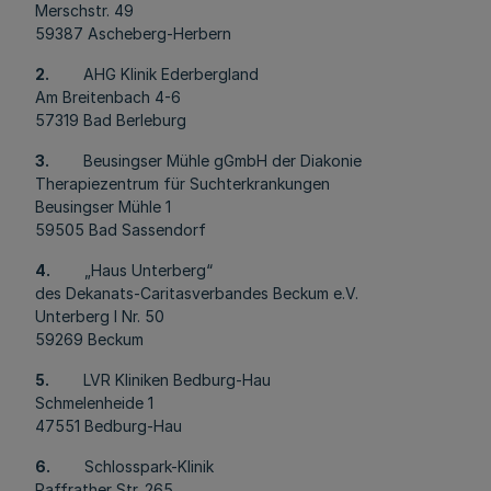
Merschstr. 49
59387 Ascheberg-Herbern
2.
AHG Klinik Ederbergland
Am Breitenbach 4-6
57319 Bad Berleburg
3.
Beusingser Mühle gGmbH der Diakonie
Therapiezentrum für Suchterkrankungen
Beusingser Mühle 1
59505 Bad Sassendorf
4.
„Haus Unterberg“
des Dekanats-Caritasverbandes Beckum e.V.
Unterberg I Nr. 50
59269 Beckum
5.
LVR Kliniken Bedburg-Hau
Schmelenheide 1
47551 Bedburg-Hau
6.
Schlosspark-Klinik
Paffrather Str. 265