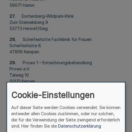
59071 Hamm
27.
Eschenberg-Wildpark-Klink
Zum Steimelsberg 9
53773 Hennef/Sieg
28.
Scheifeshütte Fachklinik für Frauen
Scheifeshütte 8
47906 Kempen
29.
Prowo 1 – Entwöhnungsbehandlung
Prowo e.V.
Talweg 10
50171 Kerpen
30.
LWL-Klinik Marsberg
Cookie-Einstellungen
Weist 45
34431 Marsberg
Auf dieser Seite werden Cookies verwendet. Sie können
entweder allen Cookies zustimmen, oder nur solchen,
31.
Fachklinik Meckenheim
die für die Verwendung der Seite zwingend erforderlich
An der alten Eiche 1
sind. Hier finden Sie die
Datenschutzerklärung
53340 Meckenheim