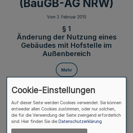
(BauGB-AG NRW)
Vom 3. Februar 2015
§ 1
Änderung der Nutzung eines
Gebäudes mit Hofstelle im
Außenbereich
Mehr
Cookie-Einstellungen
Fußnoten
Auf dieser Seite werden Cookies verwendet. Sie können
entweder allen Cookies zustimmen, oder nur solchen,
Die Sieben-Jahres-Frist nach § 35 Absatz 4 Satz 1
die für die Verwendung der Seite zwingend erforderlich
Nummer 1 Buchstabe c des Baugesetzbuches (BauGB) ist
sind. Hier finden Sie die
Datenschutzerklärung
als Voraussetzung für die Zulässigkeit der Änderung der
Nutzung eines Gebäudes einer Hofstelle im Außenbereich