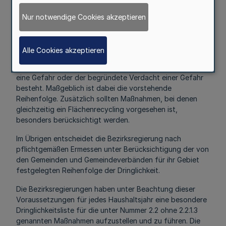
die öffentliche Wasserwirtschaft,
Nur notwendige Cookies akzeptieren
2.5
die landwirtschaftliche oder gärtnerische Nutzung,
2.6
Alle Cookies akzeptieren
sonstige Schutzgüter
eine Gefahr oder der begründete Verdacht einer Gefahr
besteht. Maßgeblich ist dabei die vorstehende
Reihenfolge. Zusätzlich sollten Maßnahmen, bei denen
gleichzeitig ein Flächenrecycling vorgesehen ist,
besonders berücksichtigt werden.
Im Übrigen entscheidet die Bezirksregierung nach
pflichtgemäßen Ermessen unter Berücksichtigung der von
den Gemeinden und Gemeindeverbänden für ihr Gebiet
festgelegten Reihenfolge der Dringlichkeit.
Die Bezirksregierungen haben unter Beachtung dieser
Voraussetzungen für jedes Haushaltsjahr eine besondere
Dringlichkeitsliste für die unter Nummer 2.2 ohne 2.2.1.3
genannten Maßnahmen aufzustellen und zu führen. Die