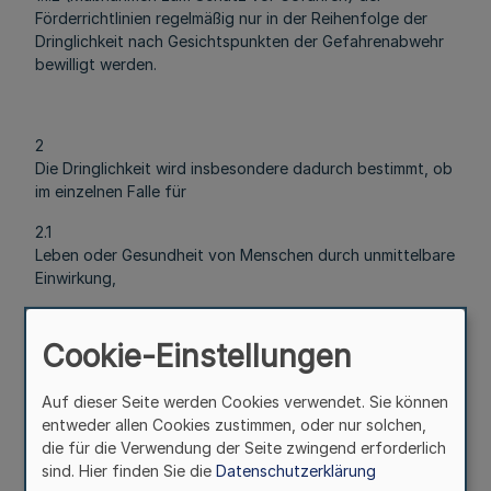
Förderrichtlinien regelmäßig nur in der Reihenfolge der
Dringlichkeit nach Gesichtspunkten der Gefahrenabwehr
bewilligt werden.
2
Die Dringlichkeit wird insbesondere dadurch bestimmt, ob
im einzelnen Falle für
2.1
Leben oder Gesundheit von Menschen durch unmittelbare
Einwirkung,
2.2
die Trinkwassergewinnung oder Heilquellen,
Cookie-Einstellungen
2.3
Auf dieser Seite werden Cookies verwendet. Sie können
die Bodennutzung bei Grundstücken mit Wohnbebauung
entweder allen Cookies zustimmen, oder nur solchen,
oder in Kleingärten,
die für die Verwendung der Seite zwingend erforderlich
2.4
sind. Hier finden Sie die
Datenschutzerklärung