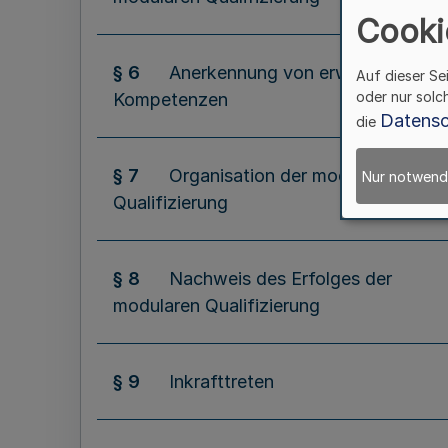
Cooki
§ 6
Anerkennung von erworbenen
Auf dieser Se
oder nur solc
Kompetenzen
Datensc
die
§ 7
Organisation der modularen
Nur notwend
Qualifizierung
§ 8
Nachweis des Erfolges der
modularen Qualifizierung
§ 9
Inkrafttreten