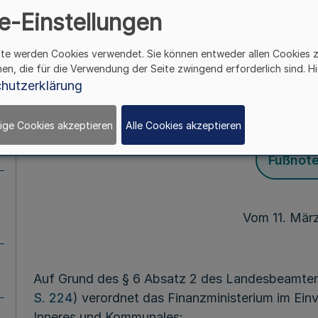
e-Einstellungen
Westfalen (Qualifiz
ite werden Cookies verwendet. Sie können entweder allen Cookies 
Steuer - QualiVO
hen, die für die Verwendung der Seite zwingend erforderlich sind. Hi
hutzerklärung
Mehr
ige Cookies akzeptieren
Alle Cookies akzeptieren
Fußnot
Vom 11. Mär
Auf Grund des § 6 Absatz 2 des Landesbeamten
S. 224
) verordnet das Finanzministerium im Ein
Inneres und Kommunales: