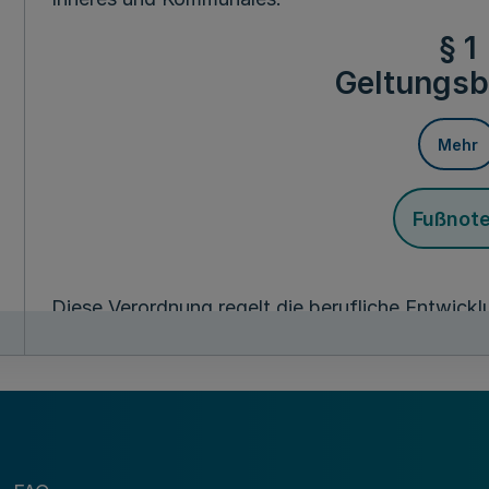
§ 1
Geltungsb
Mehr
Fußnot
Diese Verordnung regelt die berufliche Entwic
Landes Nordrhein-Westfalen innerhalb der Lau
durch modulare Qualifizierung. Die nachfolgend
die berufliche Entwicklung innerhalb der Lauf
Fachrichtung im Geschäftsbereich des für Finan
§ 2