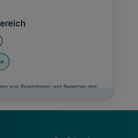
ereich
en
klung von Beamtinnen und Beamten des
fbahngruppe 2 der Steuerverwaltung
en Regelungen gelten darüber hinaus für
bahngruppe 2 der Laufbahnen besonderer
zen zuständigen Ministeriums.