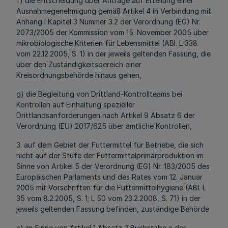
f) die Entscheidung über Anträge auf Erteilung einer
Ausnahmegenehmigung gemäß Artikel 4 in Verbindung mit
Anhang I Kapitel 3 Nummer 3.2 der Verordnung (EG) Nr.
2073/2005 der Kommission vom 15. November 2005 über
mikrobiologische Kriterien für Lebensmittel (ABl. L 338
vom 22.12.2005, S. 1) in der jeweils geltenden Fassung, die
über den Zuständigkeitsbereich einer
Kreisordnungsbehörde hinaus gehen,
g) die Begleitung von Drittland-Kontrollteams bei
Kontrollen auf Einhaltung spezieller
Drittlandsanforderungen nach Artikel 9 Absatz 6 der
Verordnung (EU) 2017/625 über amtliche Kontrollen,
3. auf dem Gebiet der Futtermittel für Betriebe, die sich
nicht auf der Stufe der Futtermittelprimärproduktion im
Sinne von Artikel 5 der Verordnung (EG) Nr. 183/2005 des
Europäischen Parlaments und des Rates vom 12. Januar
2005 mit Vorschriften für die Futtermittelhygiene (ABl. L
35 vom 8.2.2005, S. 1; L 50 vom 23.2.2008, S. 71) in der
jeweils geltenden Fassung befinden, zuständige Behörde
a) im Sinne von Artikel 1 Absatz 2 Buchstabe c der