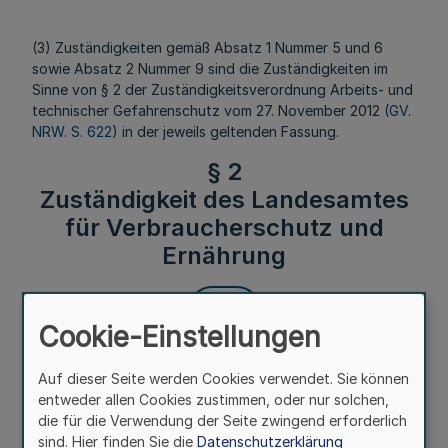
(3) Zuständigkeiten gemäß Absatz 1 Nummer 5 und 6
sowie Absatz 2 Nummer 9 sind die Zuständigkeiten im
Sinne von § 2 der Zuständigkeitsverordnung Arbeits- und
technischer Gefahrenschutz vom 27. November 2012 (
GV.
NRW. S. 622
) in der jeweils geltenden Fassung.
§ 2
Zuständigkeit des Landesamtes
für Verbraucherschutz und
Ernährung
Mehr
Cookie-Einstellungen
Fußnoten
Auf dieser Seite werden Cookies verwendet. Sie können
entweder allen Cookies zustimmen, oder nur solchen,
die für die Verwendung der Seite zwingend erforderlich
sind. Hier finden Sie die
Datenschutzerklärung