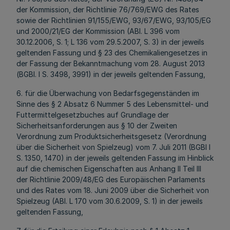
der Kommission, der Richtlinie 76/769/EWG des Rates
sowie der Richtlinien 91/155/EWG, 93/67/EWG, 93/105/EG
und 2000/21/EG der Kommission (ABl. L 396 vom
30.12.2006, S. 1; L 136 vom 29.5.2007, S. 3) in der jeweils
geltenden Fassung und § 23 des Chemikaliengesetzes in
der Fassung der Bekanntmachung vom 28. August 2013
(BGBl. I S. 3498, 3991) in der jeweils geltenden Fassung,
6. für die Überwachung von Bedarfsgegenständen im
Sinne des § 2 Absatz 6 Nummer 5 des Lebensmittel- und
Futtermittelgesetzbuches auf Grundlage der
Sicherheitsanforderungen aus § 10 der Zweiten
Verordnung zum Produktsicherheitsgesetz (Verordnung
über die Sicherheit von Spielzeug) vom 7. Juli 2011 (BGBl I
S. 1350, 1470) in der jeweils geltenden Fassung im Hinblick
auf die chemischen Eigenschaften aus Anhang II Teil III
der Richtlinie 2009/48/EG des Europäischen Parlaments
und des Rates vom 18. Juni 2009 über die Sicherheit von
Spielzeug (ABl. L 170 vom 30.6.2009, S. 1) in der jeweils
geltenden Fassung,