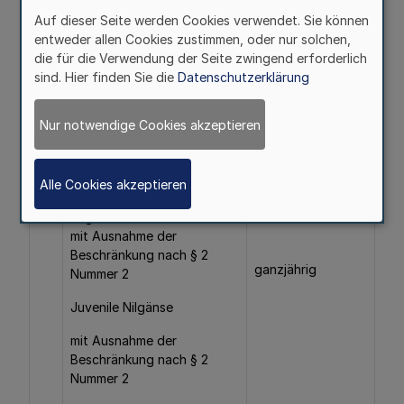
30. April
Auf dieser Seite werden Cookies verwendet. Sie können
entweder allen Cookies zustimmen, oder nur solchen,
die für die Verwendung der Seite zwingend erforderlich
19.
Ringeltauben
vom 1. November
sind. Hier finden Sie die
Datenschutzerklärung
bis 20. Februar
Nur notwendige Cookies akzeptieren
20.
Höckerschwäne
vom 1. November
bis 20. Februar
Alle Cookies akzeptieren
21.
Grau-, Kanada- und
vom 16. Juli bis 31.
Nilgänse
Januar
mit Ausnahme der
Beschränkung nach § 2
ganzjährig
Nummer 2
Juvenile Nilgänse
mit Ausnahme der
Beschränkung nach § 2
Nummer 2