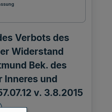
assung
des Verbots des
ler Widerstand
tmund Bek. des
r Inneres und
.07.12 v. 3.8.2015