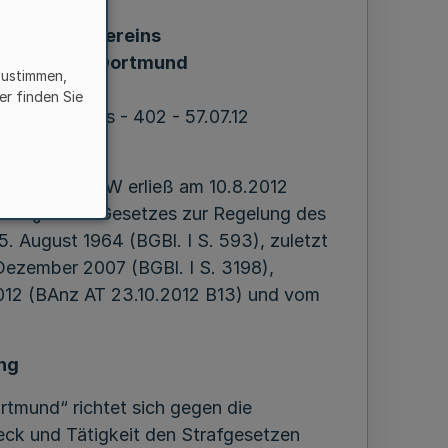
rbots des Vereins
ortmund“ in Dortmund
zustimmen,
er finden Sie
nd Kommunales - 402 - 57.07.12
015
es Landes NRW erließ am 10.8.2012
. m. § 3 des Gesetzes zur Regelung des
5. August 1964 (BGBl. I S. 593), zuletzt
Dezember 2007 (BGBl. I S. 3198),
012 (BAnz AT 23.10.2012 B13) und vom
ng
tmund“ richtet sich gegen die
ck und Tätigkeit den Strafgesetzen