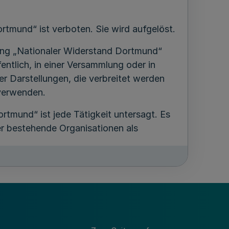
tmund“ ist verboten. Sie wird aufgelöst.
ung „Nationaler Widerstand Dortmund“
fentlich, in einer Versammlung oder in
er Darstellungen, die verbreitet werden
 verwenden.
tmund“ ist jede Tätigkeit untersagt. Es
er bestehende Organisationen als
 Widerstand Dortmund“ wird
rhein-Westfalen eingezogen. Sachen
soweit der Berechtigte durch
tionaler Widerstand Dortmund“ deren
orsätzlich gefördert hat oder die Sachen