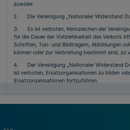
zuwider.
2. Die Vereinigung „Nationaler Widerstand Dor
3. Es ist verboten, Kennzeichen der Vereinig
für die Dauer der Vollziehbarkeit des Verbots öf
Schriften, Ton- und Bildträgern, Abbildungen od
können oder zur Verbreitung bestimmt sind, zu
4. Der Vereinigung „Nationaler Widerstand Dor
ist verboten, Ersatzorganisationen zu bilden od
Ersatzorganisationen fortzuführen.
5. Das Vermögen der Vereinigung „Nationaler
beschlagnahmt und zugunsten des Landes Nord
Dritter werden beschlagnahmt und eingezogen, 
Überlassung der Sachen an die Vereinigung „Na
verfassungsfeindliche Zwecke und Tätigkeiten v