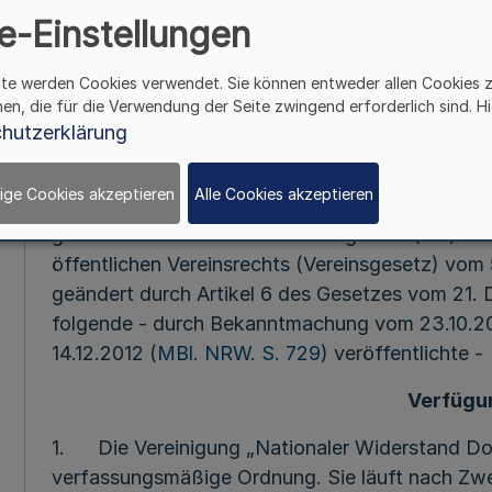
e-Einstellungen
Unanfechtbarkeit des Ve
„Nationaler Widerstand D
ite werden Cookies verwendet. Sie können entweder allen Cookies 
hen, die für die Verwendung der Seite zwingend erforderlich sind. Hi
Bek. des Ministeriums für Inneres u
hutzerklärung
v. 3.8.2
ige Cookies akzeptieren
Alle Cookies akzeptieren
Das Ministerium für Inneres und Kommunales d
gemäß Artikel 9 Absatz 2 Grundgesetz (GG) i. V
öffentlichen Vereinsrechts (Vereinsgesetz) vom 
geändert durch Artikel 6 des Gesetzes vom 21. 
folgende - durch Bekanntmachung vom 23.10.2
14.12.2012 (
MBl. NRW. S. 729
) veröffentlichte -
Verfügu
1. Die Vereinigung „Nationaler Widerstand Dor
verfassungsmäßige Ordnung. Sie läuft nach Zwe