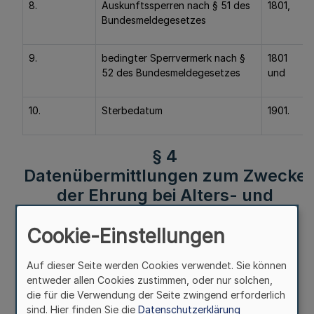
8.
Auskunftssperren nach § 51 des
1801,
Bundesmeldegesetzes
9.
bedingter Sperrvermerk nach §
1801
52 des Bundesmeldegesetzes
und
10.
Sterbedatum
1901.
§ 4
Datenübermittlungen zum Zwecke
der Ehrung bei Alters- und
Ehejubiläen
Cookie-Einstellungen
Mehr
Auf dieser Seite werden Cookies verwendet. Sie können
entweder allen Cookies zustimmen, oder nur solchen,
die für die Verwendung der Seite zwingend erforderlich
Fußnoten
sind. Hier finden Sie die
Datenschutzerklärung