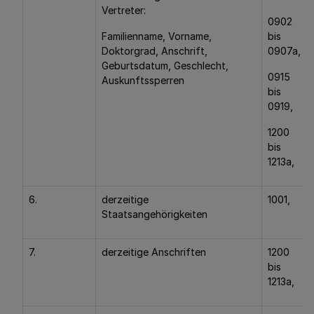
Vertreter:
0902
Familienname, Vorname,
bis
Doktorgrad, Anschrift,
0907a,
Geburtsdatum, Geschlecht,
0915
Auskunftssperren
bis
0919,
1200
bis
1213a,
6.
derzeitige
1001,
Staatsangehörigkeiten
7.
derzeitige Anschriften
1200
bis
1213a,