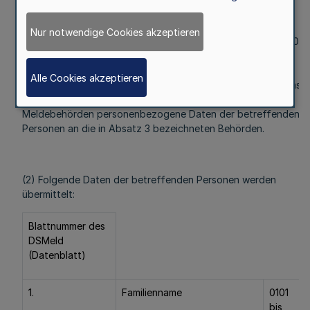
Nur notwendige Cookies akzeptieren
(1) Für die Ehrung von Altersjubilaren zur Vollendung des 100.
und jedes weiteren Lebensjahres sowie für die Ehrung von
Ehepaaren aus Anlass des 60-jährigen (diamantenen), 65-
Alle Cookies akzeptieren
jährigen (eisernen), 70-jährigen und 75-jährigen Ehejubiläums
durch und die Landesregierung übermitteln die
Meldebehörden personenbezogene Daten der betreffenden
Personen an die in Absatz 3 bezeichneten Behörden.
(2) Folgende Daten der betreffenden Personen werden
übermittelt:
Blattnummer des
DSMeld
(Datenblatt)
1.
Familienname
0101
bis