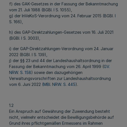
f) des GAK-Gesetzes in der Fassung der Bekanntmachung
vom 21. Juli 1988 (BGBl. I S. 1055),
g) der InVeKoS-Verordnung vom 24. Februar 2015 (BGBl. I
S. 166),
h) des GAP-Direktzahlungen-Gesetzes vom 16. Juli 2021
(BGBl. I S. 3003),
i) der GAP-Direktzahlungen-Verordnung vom 24. Januar
2022 (BGBl. I S. 139),
j) der §§ 23 und 44 der Landeshaushaltsordnung in der
Fassung der Bekanntmachung vom 26. April 1999 (
GV.
NRW. S. 158
) sowie den dazugehörigen
Verwaltungsvorschriften zur Landeshaushaltsordnung
vom 6. Juni 2022 (
MBl. NRW. S. 445
).
1.2
Ein Anspruch auf Gewährung der Zuwendung besteht
nicht, vielmehr entscheidet die Bewilligungsbehörde auf
Grund ihres pflichtgemäßen Ermessens im Rahmen