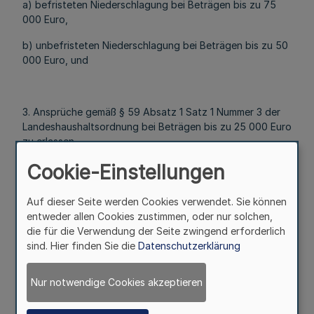
a) befristeten Niederschlagung bei Beträgen bis zu 75
000 Euro,
b) unbefristeten Niederschlagung bei Beträgen bis zu 50
000 Euro, und
3. Ansprüche gemäß § 59 Absatz 1 Satz 1 Nummer 3 der
Landeshaushaltsordnung bei Beträgen bis zu 25 000 Euro
zu erlassen.
§ 4
Cookie-Einstellungen
Mehr
Auf dieser Seite werden Cookies verwendet. Sie können
entweder allen Cookies zustimmen, oder nur solchen,
die für die Verwendung der Seite zwingend erforderlich
Mehr
sind. Hier finden Sie die
Datenschutzerklärung
Den unteren Landesbehörden sowie Einrichtungen
Nur notwendige Cookies akzeptieren
werden die Befugnisse übertragen,