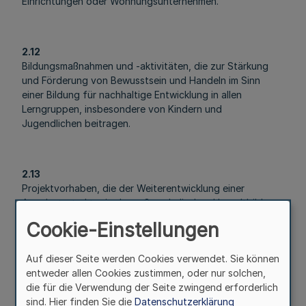
Einrichtungen oder Wohnungsunternehmen.
2.12
Bildungsmaßnahmen und -aktivitäten, die zur Stärkung
und Förderung von Bewusstsein und Handeln im Sinn
einer Bildung für nachhaltige Entwicklung in allen
Lerngruppen, insbesondere von Kindern und
Jugendlichen beitragen.
2.13
Projektvorhaben, die der Weiterentwicklung einer
Angebotsstruktur in der außerschulischen Umweltbildung
dienen.
Cookie-Einstellungen
Auf dieser Seite werden Cookies verwendet. Sie können
2.14
entweder allen Cookies zustimmen, oder nur solchen,
Maßnahmenbezogene Öffentlichkeitsarbeit zu den
die für die Verwendung der Seite zwingend erforderlich
Nummern 2.1 bis 2.13 einschließlich Informationsaustausch
sind. Hier finden Sie die
Datenschutzerklärung