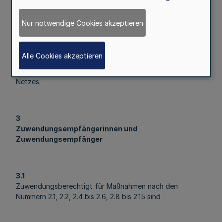
im Rahmen von Plattformen zum urbanen Gärtnern, zur
urbanen Landwirtschaft und zur Waldnutzung.
Nur notwendige Cookies akzeptieren
2.15
Alle Cookies akzeptieren
Investive Maßnahmen zum Ausbau und zur Unterstützung
von Biologischen Stationen im Rahmen des bestehenden
Netzes.
3
Zuwendungsempfängerinnen und
Zuwendungsempfänger
3.1
Zuwendungsberechtigt für Maßnahmen nach den
Nummern 2.1, 2.2, 2.4 bis 2.6, 2.8 bis 2.15 sind