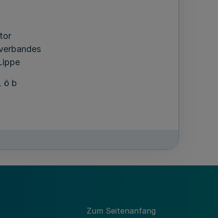
tor
verbandes
Lippe
 ö b
Zum Seitenanfang