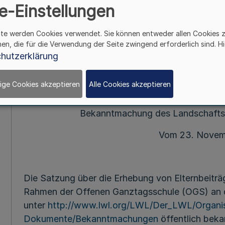
e-Einstellungen
Mehr
ite werden Cookies verwendet. Sie können entweder allen Cookies 
hen, die für die Verwendung der Seite zwingend erforderlich sind. Hi
Satzun
hutzerklärung
über
die Erhebung von Elternbeiträgen 
im Rahmen der Offenen G
ige Cookies akzeptieren
Alle Cookies akzeptieren
an den LWL-För
Bekanntmachung des Landschafts
Vom 23. Novem
Die Satzung über die Erhebung von Elternbeiträ
Rahmen der Offenen Ganztagsschule (OGS) an d
unter
http://www.lwl.org/LWL/Der_LWL/Organis
Dokumente/Bekanntmachungen
öffentlich bek