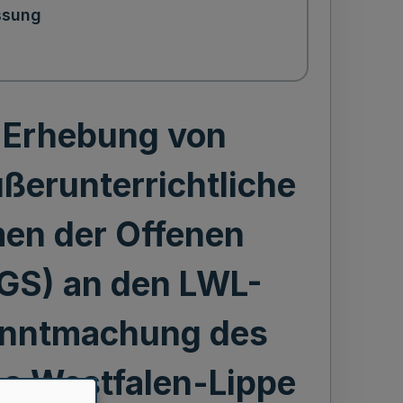
ssung
e Erhebung von
ußerunterrichtliche
en der Offenen
GS) an den LWL-
anntmachung des
s Westfalen-Lippe