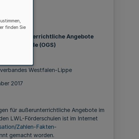
zustimmen,
er finden Sie
g
für außerunterrichtliche Angebote
anztagsschule (OGS)
derschulen
verbandes Westfalen-Lippe
ber 2017
gen für außerunterrichtliche Angebote im
en LWL-Förderschulen ist im Internet
ation/Zahlen-Fakten-
annt gemacht worden.