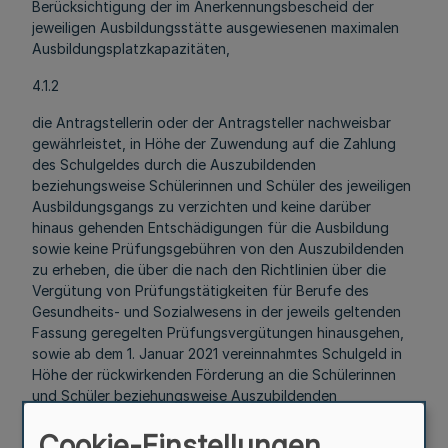
Berücksichtigung der im Anerkennungsbescheid der
jeweiligen Ausbildungsstätte ausgewiesenen maximalen
Ausbildungsplatzkapazitäten,
4.1.2
die Antragstellerin oder der Antragsteller nachweisbar
gewährleistet, in Höhe der Zuwendung auf die Zahlung
des Schulgeldes durch die Auszubildenden
beziehungsweise Schülerinnen und Schüler des jeweiligen
Ausbildungsgangs zu verzichten und keine darüber
hinaus gehenden Entschädigungen für die Ausbildung
sowie keine Prüfungsgebühren von den Auszubildenden
zu erheben, die über die nach den Richtlinien über die
Vergütung von Prüfungstätigkeiten für Berufe des
Gesundheits- und Sozialwesens in der jeweils geltenden
Fassung geregelten Prüfungsvergütungen hinausgehen,
sowie ab dem 1. Januar 2021 vereinnahmtes Schulgeld in
Höhe der rückwirkenden Förderung an die Schülerinnen
und Schüler beziehungsweise Auszubildenden
zurückzuerstatten und
Cookie-Einstellungen