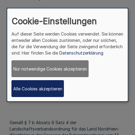
Cookie-Einstellungen
rückt als nächster noch nicht berücksichtigter Bewerber
der Reserveliste der SPD
Auf dieser Seite werden Cookies verwendet. Sie können
entweder allen Cookies zustimmen, oder nur solchen,
die für die Verwendung der Seite zwingend erforderlich
Herr Stephan Schnitzler
sind. Hier finden Sie die
Datenschutzerklärung
Elsternweg 34
Nur notwendige Cookies akzeptieren
42555 Velbert
Alle Cookies akzeptieren
als Nachfolger in die 14. Landschaftsversammlung
Rheinland nach.
Gemäß § 7 b Absatz 6 Satz 4 der
Landschaftsverbandsordnung für das Land Nordrhein-