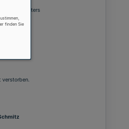
ndeswahlleiters
.13 -
zustimmen,
er finden Sie
i 2019
 verstorben.
Schmitz