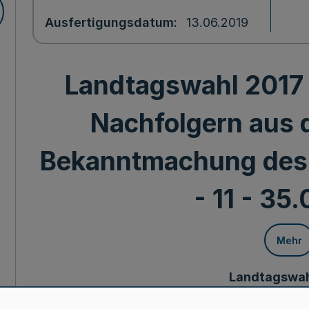
Ausfertigungsdatum
13.06.2019
Landtagswahl 2017 
Nachfolgern aus d
Bekanntmachung des 
- 11 - 35.
Mehr
Landtagswah
Feststellung von Nachfolger