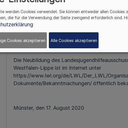
ite werden Cookies verwendet. Sie können entweder allen Cookies 
hen, die für die Verwendung der Seite zwingend erforderlich sind. Hi
Vom 17. Augu
hutzerklärung
ige Cookies akzeptieren
Alle Cookies akzeptieren
Die Neubildung des Landesjugendhilfeausschus
Westfalen-Lippe ist im Internet unter
https://www.lwl.org/de/LWL/Der_LWL/Organisa
Dokumente/Bekanntmachungen/ öffentlich bek
Münster, den 17. August 2020