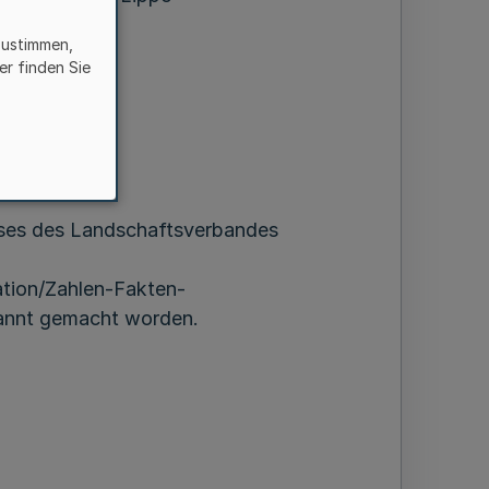
zustimmen,
er finden Sie
st 2020
ses des Landschaftsverbandes
tion/Zahlen-Fakten-
annt gemacht worden.