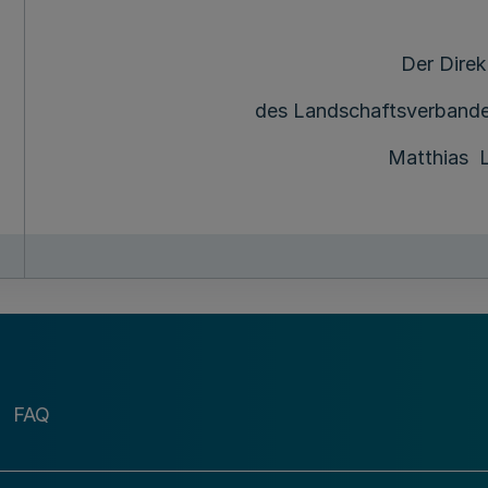
Der Direk
des Landschaftsverbande
Matthias L
MBl
. NRW. 2020 S. 481.
FAQ