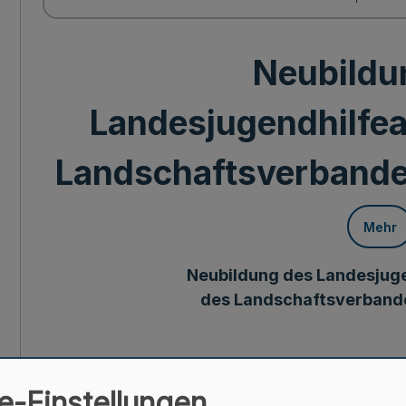
Neubildu
Landesjugendhilfe
Landschaftsverbande
Mehr
Neubildung des Landesjug
des Landschaftsverband
Bekanntma
e-Einstellungen
des Landschaftsverbande