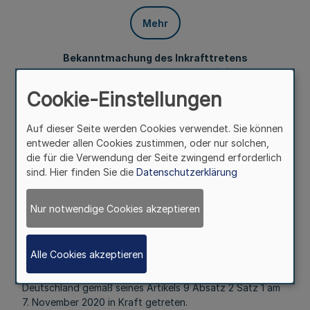
Mehr
Bekanntmachung des Inkrafttretens
des Staatsvertrages zur Modernisierung
der Medienordnung in Deutschland
Cookie-Einstellungen
Auf dieser Seite werden Cookies verwendet. Sie können
Vom 24. November 2020
entweder allen Cookies zustimmen, oder nur solchen,
die für die Verwendung der Seite zwingend erforderlich
sind. Hier finden Sie die
Datenschutzerklärung
Nur notwendige Cookies akzeptieren
Nachdem am 6. November 2020 alle
Ratifikationsurkunden bei der Senatskanzlei Berlin,
Vorsitzland der Konferenz der Regierungschefinnen und
Alle Cookies akzeptieren
Regierungschefs der Länder, hinterlegt waren, ist der
Staatsvertrag zur Modernisierung der Medienordnung in
Deutschland gemäß seines Artikels 9 Absatz 2 Satz 1 am
7. November 2020 in Kraft getreten.