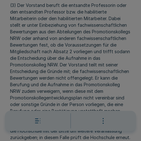
(3) Der Vorstand beruft die entsandte Professorin oder
den entsandten Professor bzw. die habilitierte
Mitarbeiterin oder den habilitierten Mitarbeiter. Dabei
stellt er unter Einbeziehung von fachwissenschaftlichen
Bewertungen aus den Abteilungen des Promotionskollegs
NRW oder anhand von anderen fachwissenschaftlichen
Bewertungen fest, ob die Voraussetzungen für die
Mitgliedschaft nach Absatz 2 vorliegen und trifft sodann
die Entscheidung über die Aufnahme in das
Promotionskolleg NRW. Der Vorstand teilt mit seiner
Entscheidung die Gründe mit; die fachwissenschaftlichen
Bewertungen werden nicht offengelegt. Er kann die
Berufung und die Aufnahme in das Promotionskolleg
NRW zudem verweigern, wenn diese mit dem
Promotionskollegentwicklungsplan nicht vereinbar sind
oder sonstige Gründe in der Person vorliegen, die eine
Berufung oder eine Bestätigung unstatthaft machen.
Bestehen Zweifel, ob die Voraussetzungen des Absatzes
2 vorliegen, kann der Vorstand den Vorschlag zudem an
die Hochschule mit der Bitte um weitere Veranlassung
zurückgeben; in diesem Falle prüft die Hochschule erneut.