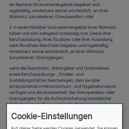
ein Nachbar-Virusvariantengebiet begeben und
regelmäßig, mindestens einmal wöchentlich, an ihren
Wohnsitz zurückkehren (Grenzpendler) oder
2. in einem Nachbar-Virusvariantengebiet ihren Wohnsitz
haben und sich zwingend notwendig zum Zweck ihrer
Berufsausübung, ihres Studiums oder ihrer Ausbildung
nach Nordrhein-Westfalen begeben und regelmäßig,
mindestens einmal wöchentlich, an ihren Wohnsitz
zurückkehren (Grenzgänger),
wenn die Dienstherrn, Arbeitgeber und Unternehmen
sowie Berufsausübungs-, Studien- und
Ausbildungsstätten bescheinigen, dass sie über
entsprechende Infektionsschutz- und Hygienekonzepte
verfügen und die Anwesenheit des Grenzpendlers oder
Grenzgängers für die Aufrechterhaltung betrieblicher
Abläufe oder die Fortsetzung des Studiums oder der
Ausbildung dringend erforderlich und unabdingbar ist.
Cookie-Einstellungen
Auf dieser Seite werden Cookies verwendet. Sie können