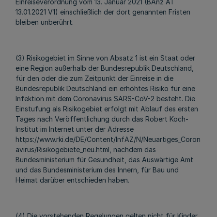
Einreiseverordnung vom 13. Januar 2021 (BAnz AT
13.01.2021 V1) einschließlich der dort genannten Fristen
bleiben unberührt.
(3) Risikogebiet im Sinne von Absatz 1 ist ein Staat oder
eine Region außerhalb der Bundesrepublik Deutschland,
für den oder die zum Zeitpunkt der Einreise in die
Bundesrepublik Deutschland ein erhöhtes Risiko für eine
Infektion mit dem Coronavirus SARS-CoV-2 besteht. Die
Einstufung als Risikogebiet erfolgt mit Ablauf des ersten
Tages nach Veröffentlichung durch das Robert Koch-
Institut im Internet unter der Adresse
https://www.rki.de/DE/Content/InfAZ/N/Neuartiges_Coron
avirus/Risikogebiete_neu.html, nachdem das
Bundesministerium für Gesundheit, das Auswärtige Amt
und das Bundesministerium des Innern, für Bau und
Heimat darüber entschieden haben.
(4) Die vorstehenden Regelungen gelten nicht für Kinder