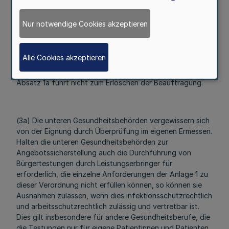
der Testungen im Sinne der Coronavirus-Testverordnung
gewährleisten. Die Beauftragungen können ab sofort
Nur notwendige Cookies akzeptieren
vorgenommen werden, sie umfassen nur die konkrete
Teststelle und – soweit es sich nicht ausdrücklich um eine
mobile Teststelle handelt – für Bürgertestungen nur die
Alle Cookies akzeptieren
Tätigkeit an dem von der Beauftragung umfassten
Standort. Ein vorübergehendes Aussetzen nach § 3a
Absatz 1a führt nicht zum Erlöschen der Beauftragung.
(3a) Die unteren Gesundheitsbehörden vergewissern sich
von der Eignung durch Überprüfung im eigenen Ermessen.
Halten die unteren Gesundheitsbehörden zur
Angebotssicherstellung auch die Durchführung von
Bürgertestungen durch Leistungserbringer für
erforderlich, die einzelne Anforderungen der Anlage 1 zu
dieser Verordnung nicht erfüllen können, so können sie
Ausnahmen zulassen, wenn dies infektionsschutzrechtlich
und arbeitsschutzrechtlich zulässig und vertretbar ist.
Dies gilt insbesondere für andere Gesundheitsberufe, die
die Testungen nur für eigene Patientinnen und Patienten