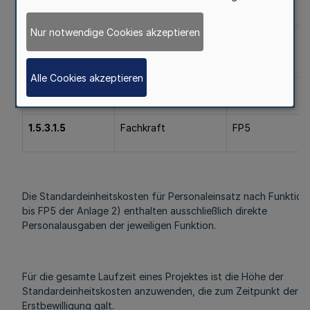
bis 750 000 Euro)
Nur notwendige Cookies akzeptieren
1.5.3.1.3
Herausgehobene
FP3
Projektmitarbeit
Alle Cookies akzeptieren
1.5.3.1.4
Projektmitarbeit
FP4
1.5.3.1.5
Fachkraft
FP5
Die Standardeinheitskosten für Personaleinsatz nach Funktion
bis FP5 der Anlage 2) enthalten ausschließlich direkte
Personalausgaben der jeweiligen Funktion.
Für die gesamte Laufzeit eines Projektes ist die Höhe der
Standardeinheitskosten anzuwenden, die zum Zeitpunkt der
Erstbewilligung galt.