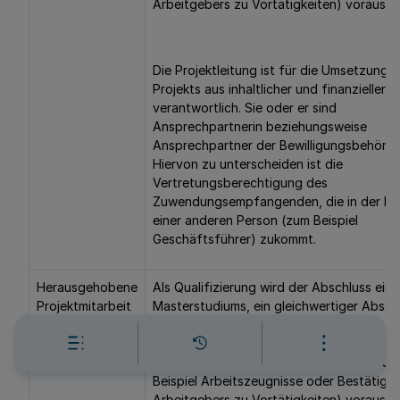
Arbeitgebers zu Vortätigkeiten) vorausge
Die Projektleitung ist für die Umsetzung 
Projekts aus inhaltlicher und finanzieller S
verantwortlich. Sie oder er sind
Ansprechpartnerin beziehungsweise
Ansprechpartner der Bewilligungsbehörde
Hiervon zu unterscheiden ist die
Vertretungsberechtigung des
Zuwendungsempfangenden, die in der Re
einer anderen Person (zum Beispiel
Geschäftsführer) zukommt.
Herausgehobene
Als Qualifizierung wird der Abschluss eine
Projektmitarbeit
Masterstudiums, ein gleichwertiger Absch
(FP3)
insbesondere gemäß dem Deutschen
Qualifikationsrahmen (Niveau 7 des DQR)
die nachgewiesene Berufserfahrung (zum
Beispiel Arbeitszeugnisse oder Bestätigu
Arbeitgebers zu Vortätigkeiten) vorausge