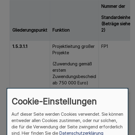
Nummer der
Standardeinheit
(Beträge siehe A
Gliederungspunkt
Funktion
2)
1.5.3.1.1
Projektleitung großer
FP1
Projekte
(Zuwendung gemäß
erstem
Zuwendungsbescheid
ab 750 000 Euro)
1.5.3.1.2
Projektleitung kleiner
FP2
Cookie-Einstellungen
und mittlerer Projekte
Auf dieser Seite werden Cookies verwendet. Sie können
(Zuwendung gemäß
entweder allen Cookies zustimmen, oder nur solchen,
erstem
die für die Verwendung der Seite zwingend erforderlich
Zuwendungsbescheid
sind. Hier finden Sie die
Datenschutzerklärung