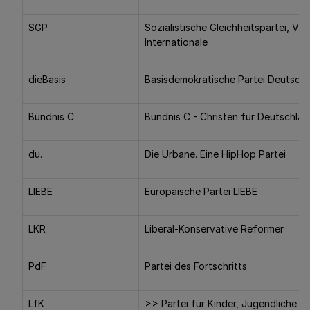
SGP
Sozialistische Gleichheitspartei, Vie
Internationale
dieBasis
Basisdemokratische Partei Deutsch
Bündnis C
Bündnis C - Christen für Deutschla
du.
Die Urbane. Eine HipHop Partei
LIEBE
Europäische Partei LIEBE
LKR
Liberal-Konservative Reformer
PdF
Partei des Fortschritts
LfK
>> Partei für Kinder, Jugendliche u