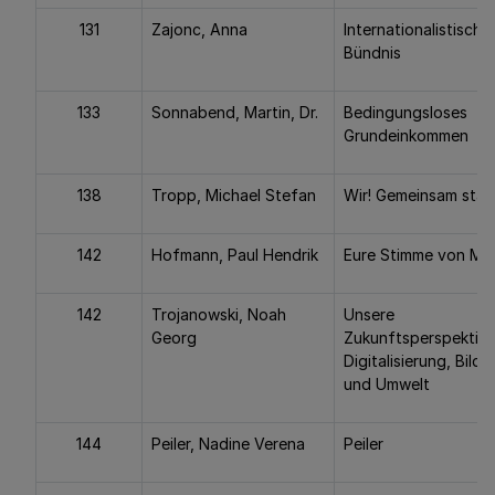
131
Zajonc, Anna
Internationalistische
Bündnis
133
Sonnabend, Martin, Dr.
Bedingungsloses
Grundeinkommen
138
Tropp, Michael Stefan
Wir! Gemeinsam star
142
Hofmann, Paul Hendrik
Eure Stimme von Mo
142
Trojanowski, Noah
Unsere
Georg
Zukunftsperspektive
Digitalisierung, Bild
und Umwelt
144
Peiler, Nadine Verena
Peiler