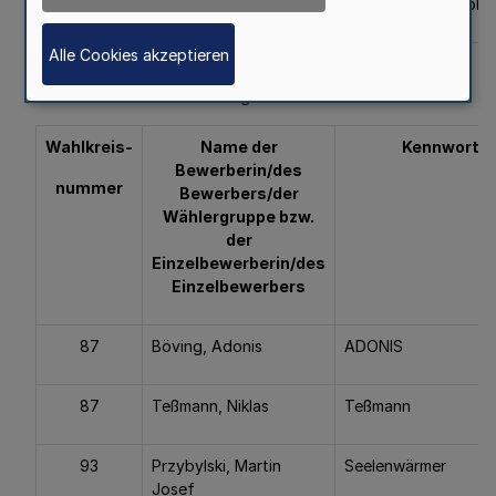
UNABHÄNGIGE
UNABHÄNGIGE für bürgernahe Demokra
Alle Cookies akzeptieren
3. Andere Kreiswahlvorschläge
Wahlkreis-
Name der
Kennwort
Bewerberin/des
nummer
Bewerbers/der
Wählergruppe bzw.
der
Einzelbewerberin/des
Einzelbewerbers
87
Böving, Adonis
ADONIS
87
Teßmann, Niklas
Teßmann
93
Przybylski, Martin
Seelenwärmer
Josef