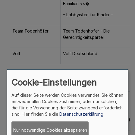
Familien <<�
– Lobbyisten für Kinder –
Team Todenhöfer
Team Todenhöfer - Die
Gerechtigkeitspartei
Volt
Volt Deutschland
Cookie-Einstellungen
2. Parteien ohne Landeslisten
Auf dieser Seite werden Cookies verwendet. Sie können
Kurzbezeichnung
Parteiname
entweder allen Cookies zustimmen, oder nur solchen,
der Partei
die für die Verwendung der Seite zwingend erforderlich
sind. Hier finden Sie die
Datenschutzerklärung
Volksabstimmung
Ab jetzt...Demokratie durch Volksabst
Nur notwendige Cookies akzeptieren