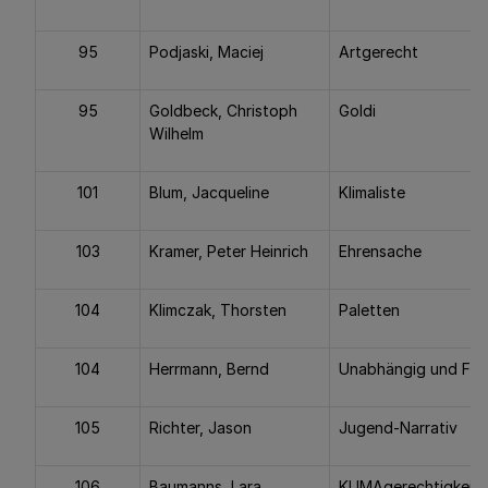
95
Podjaski, Maciej
Artgerecht
95
Goldbeck, Christoph
Goldi
Wilhelm
101
Blum, Jacqueline
Klimaliste
103
Kramer, Peter Heinrich
Ehrensache
104
Klimczak, Thorsten
Paletten
104
Herrmann, Bernd
Unabhängig und FRE
105
Richter, Jason
Jugend-Narrativ
106
Baumanns, Lara
KLIMAgerechtigkeits