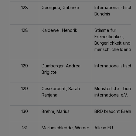
128
Georgiou, Gabriele
Internationalistische
Bündnis
128
Kaldewei, Hendrik
Stimme für
Freiheitlichkeit,
Bürgerlichkeit und
menschliche Identitä
129
Dumberger, Andrea
Internationalistische 
Brigitte
129
Geselbracht, Sarah
Münsterliste - bunt 
Ranjana
international e.V.
130
Brehm, Marius
BRD braucht Brehm
131
Martinschledde, Werner
Alle in EU