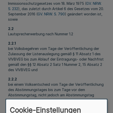
Immissionsschutzgesetzes vom 18. März 1975 (
GV. NRW.
S. 232
), das zuletzt durch Artikel 6 des Gesetzes vom 20.
September 2016 (
GV. NRW. S. 790
) geändert worden ist,
sowie
2.2
Lautsprecherwerbung nach Nummer 1.2
2.2.1
bei Volksbegehren vom Tage der Veröffentlichung der
Zulassung der Listenauslegung gemäß § 11 Absatz 1 des
VIVBVEG bis zum Ablauf der Eintragungs- oder Nachfrist
gemäß den §§ 12 Absatz 2 Satz 1 Nummer 2, 15 Absatz 2
des VIVBVEG und
2.2.2
bei einem Volksentscheid vom Tage der Veröffentlichung
des Abstimmungstages bis zum Tage vor dem
Abstimmungstag, nicht jedoch am Abstimmungstag
gemäß § 25 VIVBVEG selbst, unter Beachtung folgender
Nebenbestimmungen durchgeführt werden:
Cookie-Einstellungen