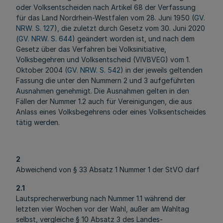
oder Volksentscheiden nach Artikel 68 der Verfassung
für das Land Nordrhein-Westfalen vom 28. Juni 1950 (
GV.
NRW. S. 127
), die zuletzt durch Gesetz vom 30. Juni 2020
(
GV. NRW. S. 644
) geändert worden ist, und nach dem
Gesetz über das Verfahren bei Volksinitiative,
Volksbegehren und Volksentscheid (VIVBVEG) vom 1.
Oktober 2004 (
GV. NRW. S. 542
) in der jeweils geltenden
Fassung die unter den Nummern 2 und 3 aufgeführten
Ausnahmen genehmigt. Die Ausnahmen gelten in den
Fällen der Nummer 1.2 auch für Vereinigungen, die aus
Anlass eines Volksbegehrens oder eines Volksentscheides
tätig werden.
2
Abweichend von § 33 Absatz 1 Nummer 1 der StVO darf
2.1
Lautsprecherwerbung nach Nummer 1.1 während der
letzten vier Wochen vor der Wahl, außer am Wahltag
selbst, vergleiche § 10 Absatz 3 des Landes-