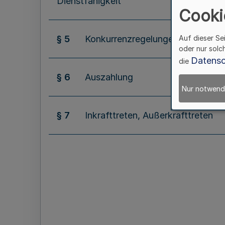
Dienstfähigkeit
Cooki
§ 5
Konkurrenzregelungen
Auf dieser Se
oder nur solc
Datensc
die
§ 6
Auszahlung
Nur notwend
§ 7
Inkrafttreten, Außerkrafttreten