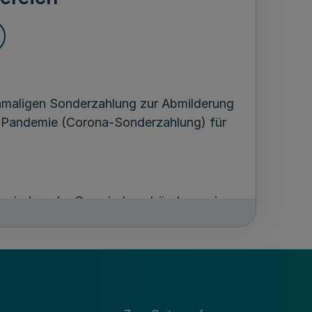
inmaligen Sonderzahlung zur Abmilderung
9-Pandemie (Corona-Sonderzahlung) für
emeinden, der Gemeindeverbände sowie
henden Körperschaften, Anstalten und