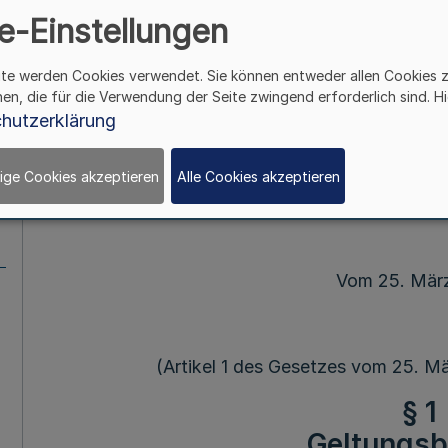
Land Nordrhein-We
e-Einstellungen
Sonderzahlungsges
ite werden Cookies verwendet. Sie können entweder allen Cookies 
hen, die für die Verwendung der Seite zwingend erforderlich sind. Hi
NRW
hutzerklärung
ige Cookies akzeptieren
Alle Cookies akzeptieren
Mehr
Vom 25. Mär
(Artikel 1 des Gesetzes vom 25. M
§ 1
Geltungsb