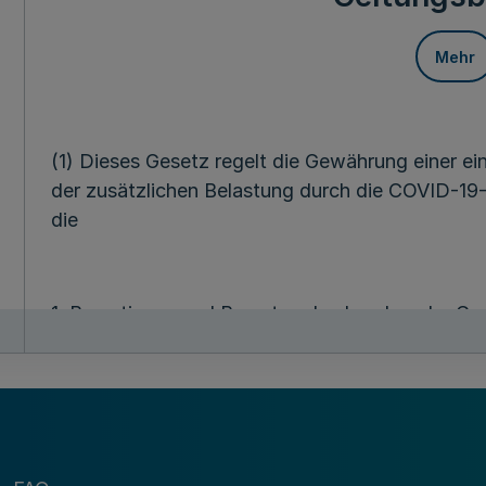
Mehr
(1) Dieses Gesetz regelt die Gewährung einer e
der zusätzlichen Belastung durch die COVID-1
die
1. Beamtinnen und Beamten des Landes, der G
der sonstigen der Aufsicht des Landes unterste
Stiftungen des öffentlichen Rechts,
2. Richterinnen und Richter des Landes und