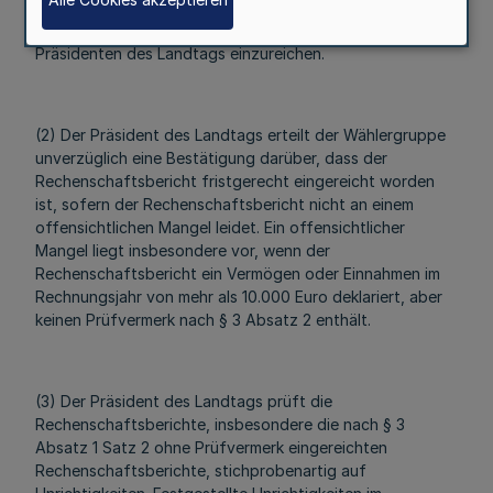
(1) Der Rechenschaftsbericht ist bis zum 30. September
des auf das Rechnungsjahr folgenden Jahres beim
Präsidenten des Landtags einzureichen.
(2) Der Präsident des Landtags erteilt der Wählergruppe
unverzüglich eine Bestätigung darüber, dass der
Rechenschaftsbericht fristgerecht eingereicht worden
ist, sofern der Rechenschaftsbericht nicht an einem
offensichtlichen Mangel leidet. Ein offensichtlicher
Mangel liegt insbesondere vor, wenn der
Rechenschaftsbericht ein Vermögen oder Einnahmen im
Rechnungsjahr von mehr als 10.000 Euro deklariert, aber
keinen Prüfvermerk nach § 3 Absatz 2 enthält.
(3) Der Präsident des Landtags prüft die
Rechenschaftsberichte, insbesondere die nach § 3
Absatz 1 Satz 2 ohne Prüfvermerk eingereichten
Rechenschaftsberichte, stichprobenartig auf