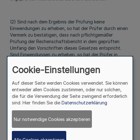
(2) Sind nach dem Ergebnis der Prüfung keine
Einwendungen zu erheben, so hat der Prüfer durch einen
Vermerk zu bestätigen, dass nach pflichtgemäßer
Prüfung der Rechenschaftsbericht in dem geprüften
Umfang den Vorschriften dieses Gesetzes entspricht.
Sind Einwendungen zu erheben, so hat der Prüfer in
seinem Prüfungsvermerk die Bestätigung zu versagen
Cookie-Einstellungen
oder einzuschränken.
§ 4
Auf dieser Seite werden Cookies verwendet. Sie können
Einreichung beim
entweder allen Cookies zustimmen, oder nur solchen,
Präsidentendes Landtags
die für die Verwendung der Seite zwingend erforderlich
sind. Hier finden Sie die
Datenschutzerklärung
Mehr
Nur notwendige Cookies akzeptieren
Alle Cookies akzeptieren