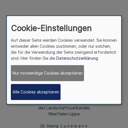
Die 5. Sitzung der 15. Landschaftsversammlung
Westfalen-Lippe findet am 18. August 2022, 10.00 Uhr,
Cookie-Einstellungen
Landeshaus, Plenarsaal, Freiherr-vom-Stein-Platz 1 in
48147 Münster, statt. Die Einberufung mit Tagesordnung
Auf dieser Seite werden Cookies verwendet. Sie können
wird im Internet unter
entweder allen Cookies zustimmen, oder nur solchen,
die für die Verwendung der Seite zwingend erforderlich
https://www2.lwl.org/de/LWL/portal/der-lwl-im-
sind. Hier finden Sie die
Datenschutzerklärung
ueberblick/der-lwl-zahlen/bekanntmachungen/ öffentlich
bekannt gemacht.
Nur notwendige Cookies akzeptieren
Münster, 8. Juli 2022
Alle Cookies akzeptieren
Der Direktor
des Landschaftsverbandes
Westfalen-Lippe
Dr. Georg L u n e m a n n