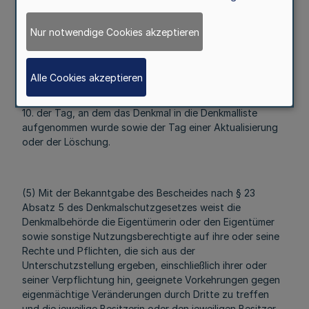
8. die Grundbuchbezeichnung,
Nur notwendige Cookies akzeptieren
9. die Angabe der zuständigen Denkmalbehörde und
Alle Cookies akzeptieren
10. der Tag, an dem das Denkmal in die Denkmalliste
aufgenommen wurde sowie der Tag einer Aktualisierung
oder der Löschung.
(5) Mit der Bekanntgabe des Bescheides nach § 23
Absatz 5 des Denkmalschutzgesetzes weist die
Denkmalbehörde die Eigentümerin oder den Eigentümer
sowie sonstige Nutzungsberechtigte auf ihre oder seine
Rechte und Pflichten, die sich aus der
Unterschutzstellung ergeben, einschließlich ihrer oder
seiner Verpflichtung hin, geeignete Vorkehrungen gegen
eigenmächtige Veränderungen durch Dritte zu treffen
und die jeweilige Besitzerin oder den jeweiligen Besitzer