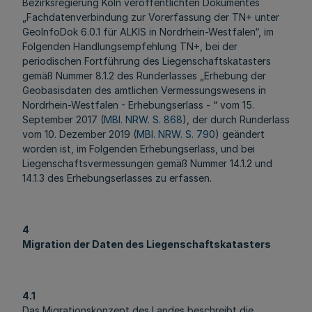
Bezirksregierung Köln veröffentlichten Dokumentes
„Fachdatenverbindung zur Vorerfassung der TN+ unter
GeoInfoDok 6.0.1 für ALKIS in Nordrhein-Westfalen“, im
Folgenden Handlungsempfehlung TN+, bei der
periodischen Fortführung des Liegenschaftskatasters
gemäß Nummer 8.1.2 des Runderlasses „Erhebung der
Geobasisdaten des amtlichen Vermessungswesens in
Nordrhein-Westfalen - Erhebungserlass - “ vom 15.
September 2017 (
MBl. NRW. S. 868
), der durch Runderlass
vom 10. Dezember 2019 (
MBl. NRW. S. 790
) geändert
worden ist, im Folgenden Erhebungserlass, und bei
Liegenschaftsvermessungen gemäß Nummer 14.1.2 und
14.1.3 des Erhebungserlasses zu erfassen.
4
Migration der Daten des Liegenschaftskatasters
4.1
Das Migrationskonzept des Landes beschreibt die