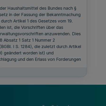
 der Haushaltsmittel des Bundes nach §
esetz in der Fassung der Bekanntmachung
 durch Artikel 1 des Gesetzes vom 19.
n ist, die Vorschriften über das
Verwaltungsvorschriften anzuwenden. Dies
 58 Absatz 1 Satz 1 Nummer 2
Bl. I S. 1284), die zuletzt durch Artikel
0) geändert worden ist) und
chlagung und den Erlass von Forderungen
.
haltsordnung ist das für Familie
r den Abschluss von Vergleichen und nach
ür die Veränderung von Ansprüchen im