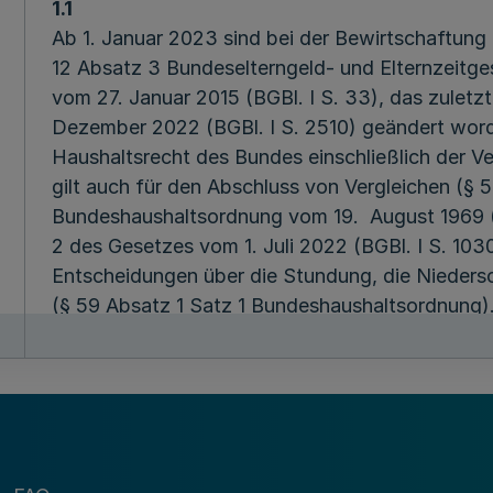
1.1
Ab 1. Januar 2023 sind bei der Bewirtschaftung
12 Absatz 3 Bundeselterngeld- und Elternzeitg
vom 27. Januar 2015 (BGBl. I S. 33), das zuletzt
Dezember 2022 (BGBl. I S. 2510) geändert worde
Haushaltsrecht des Bundes einschließlich der 
gilt auch für den Abschluss von Vergleichen (§
Bundeshaushaltsordnung vom 19. August 1969 (BG
2 des Gesetzes vom 1. Juli 2022 (BGBl. I S. 103
Entscheidungen über die Stundung, die Nieders
(§ 59 Absatz 1 Satz 1 Bundeshaushaltsordnung)
1.2
Nach § 58 Absatz 1 Satz 1 Nummer 2 Bundeshaus
zuständige Bundesministerium grundsätzlich fü
§ 59 Absatz 1 Satz 1 Bundeshaushaltsordnung f