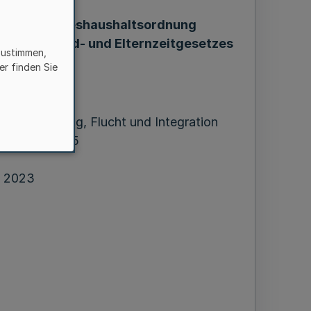
 58, 59 Bundeshaushaltsordnung
eselterngeld- und Elternzeitgesetzes
zustimmen,
er finden Sie
ss
 Gleichstellung, Flucht und Integration
023 – 0000005
i 2023