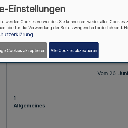
e-Einstellungen
Delegation von Befugnissen nach §§
für den Bereich der Durchführung des Bund
ite werden Cookies verwendet. Sie können entweder allen Cookies 
hen, die für die Verwendung der Seite zwingend erforderlich sind. Hi
hutzerklärung
Runderla
des Ministeriums für Kinder, Jugend, Familie,
ige Cookies akzeptieren
Alle Cookies akzeptieren
313 – 96.04.02 – 2
Vom 26. Jun
1
Allgemeines