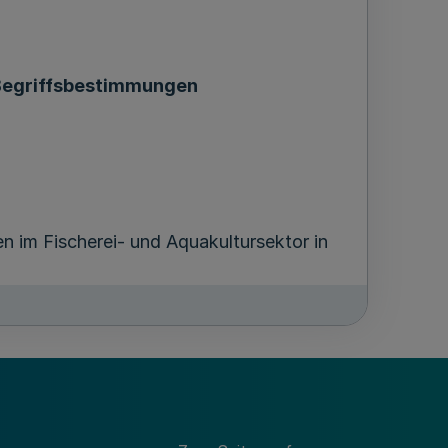
Begriffsbestimmungen
m Fischerei- und Aquakultursektor in
iederherstellung und Erhaltung
n sowie der Verarbeitung und Vermarktung
eitrag zur Ernährungssicherheit in der