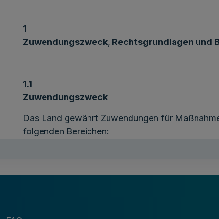
1
Zuwendungszweck, Rechtsgrundlagen und 
1.1
Zuwendungszweck
Das Land gewährt Zuwendungen für Maßnahmen i
folgenden Bereichen:
a) Förderung nachhaltiger Fischerei sowie der W
aquatischer Bioressourcen und
b) Förderung nachhaltiger Aquakulturtätigkeite
von Fischerei- und Aquakulturerzeugnissen als B
Europäischen Union.