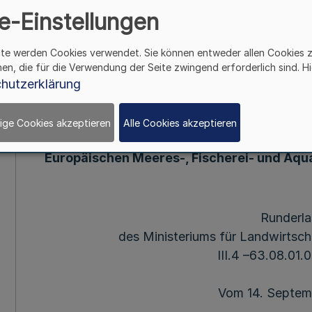
(EMFAF-Richt
e-Einstellungen
ite werden Cookies verwendet. Sie können entweder allen Cookies 
Mehr
hen, die für die Verwendung der Seite zwingend erforderlich sind. Hi
hutzerklärung
Richtlinie über die Gewährung von 
Binnenfisc
ige Cookies akzeptieren
Alle Cookies akzeptieren
und der Aquakultur in Nordrhein-Westfa
Europäischen Meeres-, Fischerei- und Aqu
Runderla
des Ministeriums für Landwirtsc
III.4 –63.08.01
Vom 14. Septem