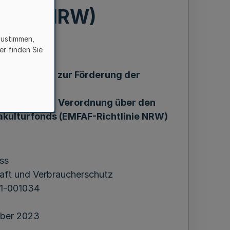
linie NRW)
zustimmen,
er finden Sie
Zuwendungen zur Förderung der
herei
len nach der Verordnung über den
akulturfonds (EMFAF-Richtlinie NRW)
ss
haft und Verbraucherschutz
.01-001034
ber 2023