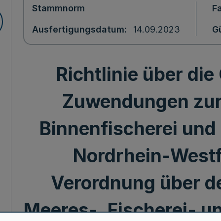
Stammnorm
F
Ausfertigungsdatum
14.09.2023
Gü
Richtlinie über di
Zuwendungen zur
Binnenfischerei und 
Nordrhein-Westf
Verordnung über d
Meeres-, Fischerei- u