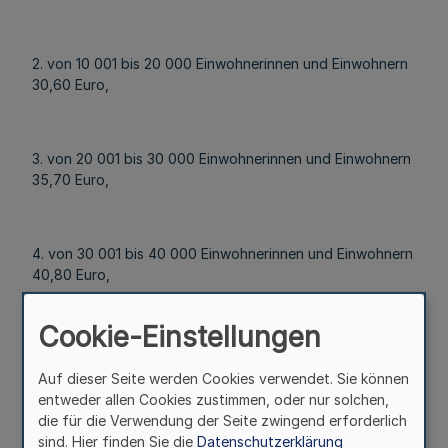
2. von 10 001 bis 20 000 Einwohnerinnen und Einwohnern
30,60 Euro,
3. von 20 001 bis 30 000 Einwohnerinnen und Einwohnern
35,70 Euro,
4. von 30 001 bis 40 000 Einwohnerinnen und Einwohnern
40,80 Euro,
Cookie-Einstellungen
5. von 40 001 bis 60 000 Einwohnerinnen und Einwohnern
45,90 Euro,
Auf dieser Seite werden Cookies verwendet. Sie können
entweder allen Cookies zustimmen, oder nur solchen,
die für die Verwendung der Seite zwingend erforderlich
sind. Hier finden Sie die
Datenschutzerklärung
6. von 60 001 bis 100 000 Einwohnerinnen und