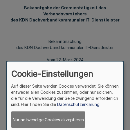
Bekanntgabe der Gremientätigkeit des
Verbandsvorstehers
des KDN Dachverband kommunaler IT-Dienstleister
Bekanntmachung
des KDN Dachverband kommunaler IT-Dienstleister
Vom 22. März 2024
Cookie-Einstellungen
Auf dieser Seite werden Cookies verwendet. Sie können
Andree Haack,
entweder allen Cookies zustimmen, oder nur solchen,
Verbandsvorsteher des KDN Dachverband kommunaler
die für die Verwendung der Seite zwingend erforderlich
IT-Dienstleister
sind. Hier finden Sie die
Datenschutzerklärung
Nur notwendige Cookies akzeptieren
Ausgeübter Beruf:
Beigeordneter der Stadt Köln