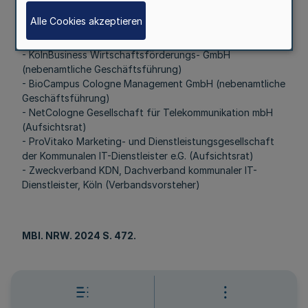
Alle Cookies akzeptieren
Mitgliedschaften:
- KölnBusiness Wirtschaftsförderungs- GmbH
(nebenamtliche Geschäftsführung)
- BioCampus Cologne Management GmbH (nebenamtliche
Geschäftsführung)
- NetCologne Gesellschaft für Telekommunikation mbH
(Aufsichtsrat)
- ProVitako Marketing- und Dienstleistungsgesellschaft
der Kommunalen IT-Dienstleister e.G. (Aufsichtsrat)
- Zweckverband KDN, Dachverband kommunaler IT-
Dienstleister, Köln (Verbandsvorsteher)
MBl
. NRW. 2024 S. 472.