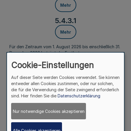
Mehr
5.4.3.1
Mehr
Für den Zeitraum vom 1. August 2026 bis einschließlich 31.
Dezember 2026 beträgt der Festbetrag pro
zuschussberechtigter Kindertageseinrichtung 6 750 Euro.
Cookie-Einstellungen
5.4.3.2
Auf dieser Seite werden Cookies verwendet. Sie können
Mehr
entweder allen Cookies zustimmen, oder nur solchen,
die für die Verwendung der Seite zwingend erforderlich
sind. Hier finden Sie die
Datenschutzerklärung
Für den Zeitraum vom 1. Januar 2027 bis einschließlich 31.
Juli 2027 beträgt der Festbetrag pro
zuschussberechtigter Kindertageseinrichtung 9 450 Euro.
Nur notwendige Cookies akzeptieren
5.4.3.3
Alle Cookies akzeptieren