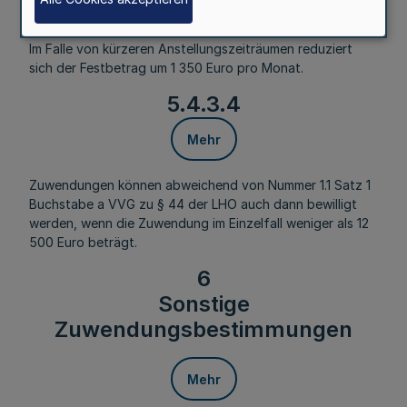
Mehr
Im Falle von kürzeren Anstellungszeiträumen reduziert
sich der Festbetrag um 1 350 Euro pro Monat.
5.4.3.4
Mehr
Zuwendungen können abweichend von Nummer 1.1 Satz 1
Buchstabe a VVG zu § 44 der LHO auch dann bewilligt
werden, wenn die Zuwendung im Einzelfall weniger als 12
500 Euro beträgt.
6
Sonstige
Zuwendungsbestimmungen
Mehr