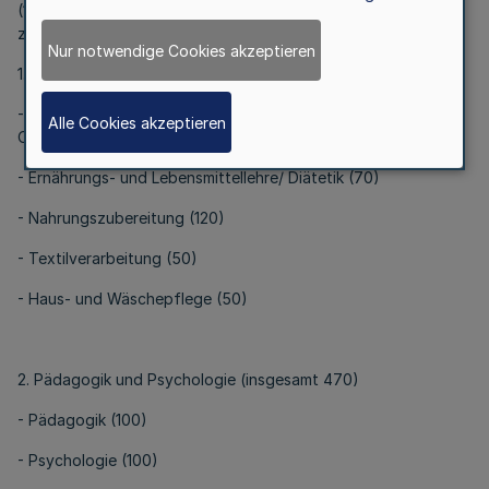
(1) Dem theoretischen Unterricht ist folgende Stundentafel
zugrunde zu legen:
Nur notwendige Cookies akzeptieren
1. Hauswirtschaft (insgesamt 360)
- Wirtschaftslehre des Haushalts / Betriebs- und
Alle Cookies akzeptieren
Organisationslehre (70)
- Ernährungs- und Lebensmittellehre/ Diätetik (70)
- Nahrungszubereitung (120)
- Textilverarbeitung (50)
- Haus- und Wäschepflege (50)
2. Pädagogik und Psychologie (insgesamt 470)
- Pädagogik (100)
- Psychologie (100)