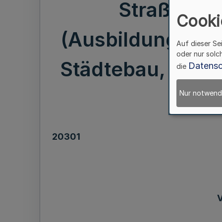
Straßenwe
Cooki
(Ausbildungsver
Auf dieser Se
oder nur solc
Städtebau, Stad
Datensc
die
Nur notwend
20301
V