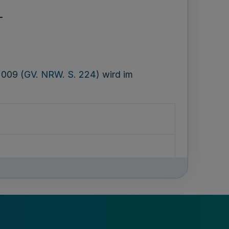
-
2009 (
GV. NRW. S. 224
) wird im