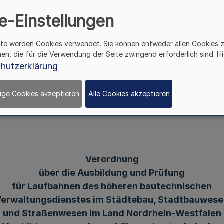
sen im Land Nordrhein
e-Einstellungen
ordnung höherer baute
ite werden Cookies verwendet. Sie können entweder allen Cookies 
hen, die für die Verwendung der Seite zwingend erforderlich sind. Hi
tbauwesen, Straßenwe
hutzerklärung
Stbw Stw)
ige Cookies akzeptieren
Alle Cookies akzeptieren
Verordnung
über die Ausbildung und Prüfung
für Laufbahnen des höheren bautechnischen
erwaltungsdienstes im Städtebau, Stadtbauwes
und Straßenwesen im Land Nordrhein-Westfalen