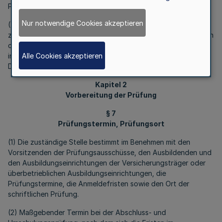
Prüfungsausschuss zusammentreten.
Nur notwendige Cookies akzeptieren
(4) Der Prüfungsausschuss führt seine Geschäfte selbst. Die
zuständige Stelle bestimmt im Benehmen mit den Vorsitzenden
der Prüfungsausschüsse Näheres zur Geschäftsführung,
Alle Cookies akzeptieren
insbesondere zu Einladungen, zur Protokollführung und zur
Durchführung der Beschlüsse.
Kapitel 2
Vorbereitung der Prüfung
§ 7
Prüfungstermin, Prüfungsort
(1) Die zuständige Stelle bestimmt im Benehmen mit den
Vorsitzenden der Prüfungsausschüsse, den Ausbildenden und
den Ausbildungseinrichtungen der Versicherungsträger oder
überbetrieblichen Ausbildungseinrichtungen, die
Prüfungstermine, die Anmeldefristen sowie den Ort der
schriftlichen Prüfung.
(2) Maßgebender Termin bei der Abschluss- und