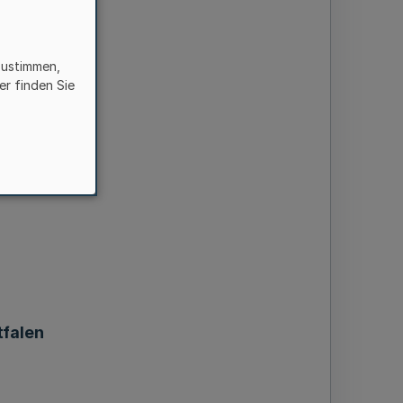
zustimmen,
er finden Sie
falen
falen