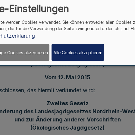
e-Einstellungen
ite werden Cookies verwendet. Sie können entweder allen Cookies 
hen, die für die Verwendung der Seite zwingend erforderlich sind. Hi
hutzerklärung
Zweites Gesetz
Änderung des Landesjagdgesetzes Nordrhein-West
ige Cookies akzeptieren
Alle Cookies akzeptieren
und zur Änderung anderer Vorschriften
(Ökologisches Jagdgesetz)
Vom 12. Mai 2015
chlossen, das hiermit verkündet wird:
Zweites Gesetz
Änderung des Landesjagdgesetzes Nordrhein-West
und zur Änderung anderer Vorschriften
(Ökologisches Jagdgesetz)