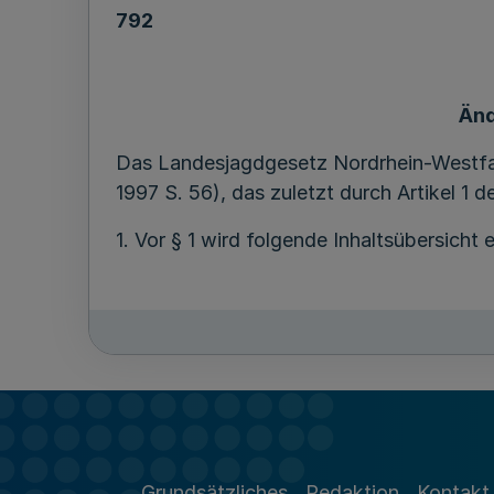
792
Änd
Das Landesjagdgesetz Nordrhein-Westfa
1997 S. 56), das zuletzt durch Artikel 1 d
1. Vor § 1 wird folgende Inhaltsübersicht 
§ 1 Ziele des Gesetzes
§ 1a Ablieferungspflicht von Kennzeichen
§ 2 Tierarten
§ 3 Abrundung der Jagdbezirke
Grundsätzliches
Redaktion
Kontakt