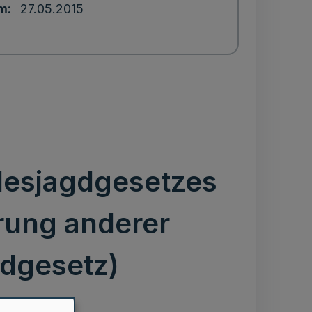
um
27.05.2015
desjagdgesetzes
rung anderer
gdgesetz)