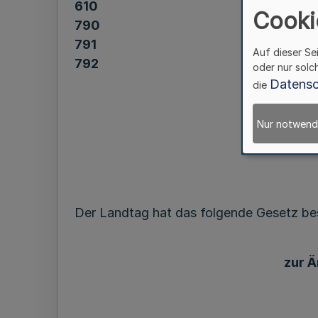
610
Cooki
790
791
Auf dieser Se
792
oder nur solc
Datensc
die
zur 
Nur notwend
Der Landtag hat das folgende Gesetz bes
zur 