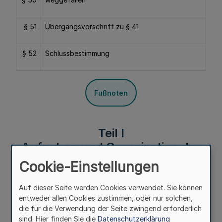
§ 51
Übergangsvorschrift zu § 41
§ 52
Schlussbestimmung
Fußnoten
Teil I
Aufgaben und Organisation der
Ordnungsbehörden
Cookie-Einstellungen
§ 1
Auf dieser Seite werden Cookies verwendet. Sie können
Aufgaben der Ordnungsbehörden
entweder allen Cookies zustimmen, oder nur solchen,
die für die Verwendung der Seite zwingend erforderlich
sind. Hier finden Sie die
Datenschutzerklärung
Mehr