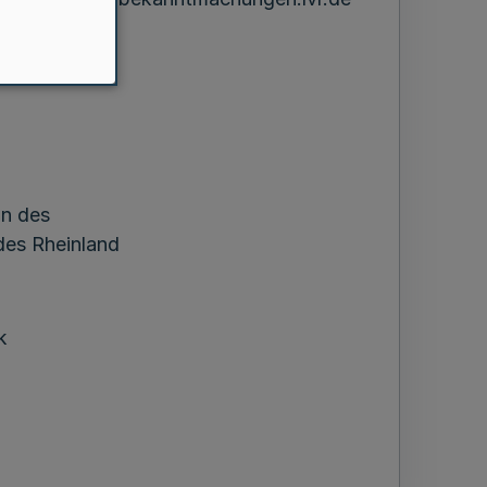
in des
es Rheinland
k