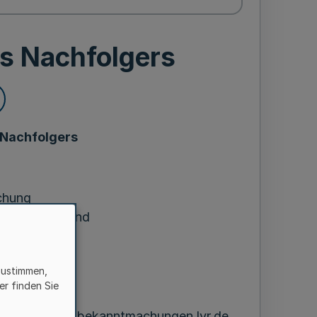
es Nachfolgers
 Nachfolgers
chung
ndes Rheinland
z 2023
zustimmen,
er finden Sie
rnet unter www.bekanntmachungen.lvr.de