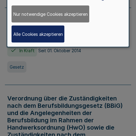
Nur notwendige Cookies akzeptieren
Gesetz über die Hochschulen des Landes
Nordrhein-Westfalen (Hochschulgesetz -
Alle Cookies akzeptieren
HG)
In Kraft
Seit 01. Oktober 2014
Gesetz
Verordnung über die Zuständigkeiten
nach dem Berufsbildungsgesetz (BBiG)
und die Angelegenheiten der
Berufsbildung im Rahmen der
Handwerksordnung (HwO) sowie die
Zuständigkeiten nach dem