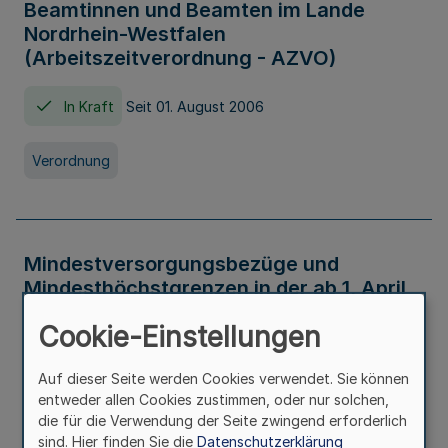
Beamtinnen und Beamten im Lande
Nordrhein-Westfalen
(Arbeitszeitverordnung - AZVO)
In Kraft
Seit 01. August 2006
Verordnung
Mindestversorgungsbezüge und
Mindesthöchstgrenzen in der ab 1. April
2026 maßgeblichen Höhe
Cookie-Einstellungen
In Kraft
Seit 31. Juli 2026
Auf dieser Seite werden Cookies verwendet. Sie können
entweder allen Cookies zustimmen, oder nur solchen,
Verwaltungsvorschrift
die für die Verwendung der Seite zwingend erforderlich
sind. Hier finden Sie die
Datenschutzerklärung