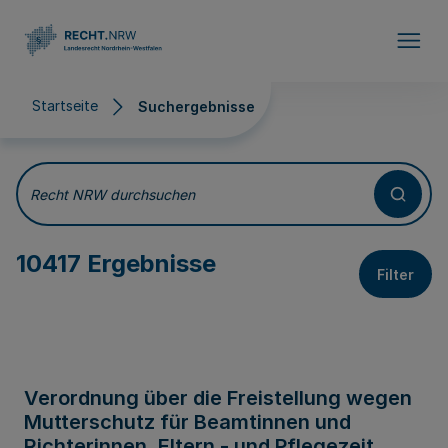
Direkt zum Inhalt
Startseite
Suchergebnisse
Suchergebnisse
Recht NRW durchsuchen
10417 Ergebnisse
Filter
Verordnung über die Freistellung wegen
Mutterschutz für Beamtinnen und
Richterinnen, Eltern - und Pflegezeit,