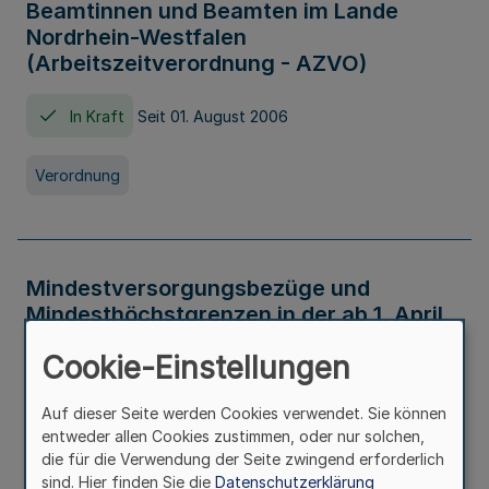
Beamtinnen und Beamten im Lande
Nordrhein-Westfalen
(Arbeitszeitverordnung - AZVO)
In Kraft
Seit 01. August 2006
Verordnung
Mindestversorgungsbezüge und
Mindesthöchstgrenzen in der ab 1. April
2026 maßgeblichen Höhe
Cookie-Einstellungen
In Kraft
Seit 31. Juli 2026
Auf dieser Seite werden Cookies verwendet. Sie können
entweder allen Cookies zustimmen, oder nur solchen,
Verwaltungsvorschrift
die für die Verwendung der Seite zwingend erforderlich
sind. Hier finden Sie die
Datenschutzerklärung