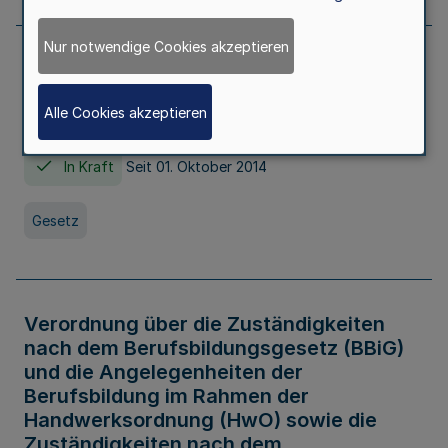
Nur notwendige Cookies akzeptieren
Gesetz über die Hochschulen des Landes
Nordrhein-Westfalen (Hochschulgesetz -
Alle Cookies akzeptieren
HG)
In Kraft
Seit 01. Oktober 2014
Gesetz
Verordnung über die Zuständigkeiten
nach dem Berufsbildungsgesetz (BBiG)
und die Angelegenheiten der
Berufsbildung im Rahmen der
Handwerksordnung (HwO) sowie die
Zuständigkeiten nach dem