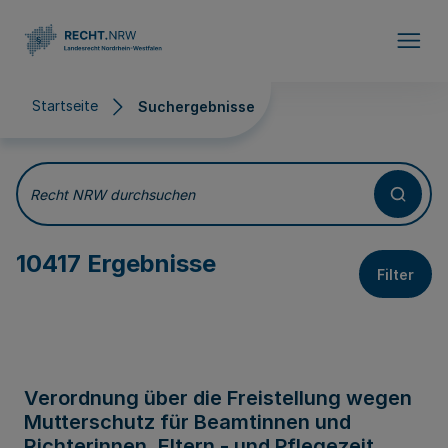
Direkt zum Inhalt
Startseite
Suchergebnisse
Suchergebnisse
Recht NRW durchsuchen
10417 Ergebnisse
Filter
Verordnung über die Freistellung wegen
Mutterschutz für Beamtinnen und
Richterinnen, Eltern - und Pflegezeit,