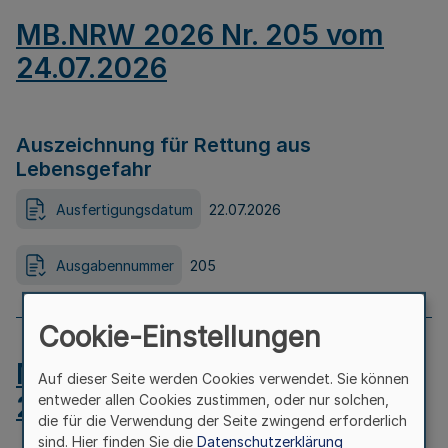
MB.NRW 2026 Nr. 205 vom
24.07.2026
Auszeichnung für Rettung aus
Lebensgefahr
Ausfertigungsdatum
22.07.2026
Ausgabennummer
205
Cookie-Einstellungen
MB.NRW 2026 Nr. 204 vom
Auf dieser Seite werden Cookies verwendet. Sie können
24.07.2026
entweder allen Cookies zustimmen, oder nur solchen,
die für die Verwendung der Seite zwingend erforderlich
sind. Hier finden Sie die
Datenschutzerklärung