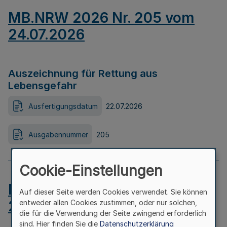
MB.NRW 2026 Nr. 205 vom
24.07.2026
Auszeichnung für Rettung aus
Lebensgefahr
Ausfertigungsdatum
22.07.2026
Ausgabennummer
205
Cookie-Einstellungen
MB.NRW 2026 Nr. 204 vom
Auf dieser Seite werden Cookies verwendet. Sie können
24.07.2026
entweder allen Cookies zustimmen, oder nur solchen,
die für die Verwendung der Seite zwingend erforderlich
sind. Hier finden Sie die
Datenschutzerklärung