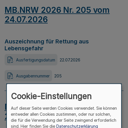
MB.NRW 2026 Nr. 205 vom
24.07.2026
Auszeichnung für Rettung aus
Lebensgefahr
Ausfertigungsdatum
22.07.2026
Ausgabennummer
205
Cookie-Einstellungen
MB.NRW 2026 Nr. 204 vom
Auf dieser Seite werden Cookies verwendet. Sie können
24.07.2026
entweder allen Cookies zustimmen, oder nur solchen,
die für die Verwendung der Seite zwingend erforderlich
sind. Hier finden Sie die
Datenschutzerklärung