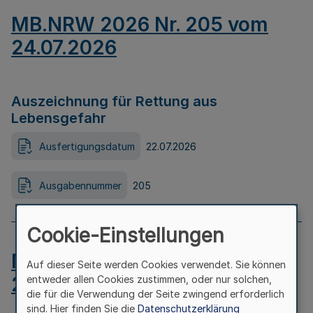
MB.NRW 2026 Nr. 205 vom
24.07.2026
Auszeichnung für Rettung aus
Lebensgefahr
Ausfertigungsdatum
22.07.2026
Ausgabennummer
205
Cookie-Einstellungen
MB.NRW 2026 Nr. 204 vom
Auf dieser Seite werden Cookies verwendet. Sie können
24.07.2026
entweder allen Cookies zustimmen, oder nur solchen,
die für die Verwendung der Seite zwingend erforderlich
sind. Hier finden Sie die
Datenschutzerklärung